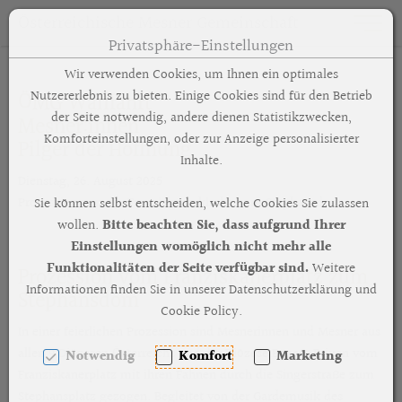
Österreichische Mesner Gemeinschaft
Toggle n
Privatsphäre-Einstellungen
Zum Inhalt springen [AK + 0]
Zum Hauptmenü springen [AK + 1]
Zum Footer-Menü unten (angedockt an Browserrand) springen 
Zum "Barrierefreiheits-Menü" springen [AK + 3]
Zu den Inhalten im Fußbereich springen [AK + 4]
Wir verwenden Cookies, um Ihnen ein optimales
Nutzererlebnis zu bieten. Einige Cookies sind für den Betrieb
ÖMG Wallfahrt
der Seite notwendig, andere dienen Statistikzwecken,
Mesner:innen
Komforteinstellungen, oder zur Anzeige personalisierter
Pilger der Hoffnung
Inhalte.
Dienstag, 26. August 2025
Prozession von der Franziskanerkirche zum Stephansdom
Sie können selbst entscheiden, welche Cookies Sie zulassen
wollen.
Bitte beachten Sie, dass aufgrund Ihrer
Einstellungen womöglich nicht mehr alle
Funktionalitäten der Seite verfügbar sind.
Weitere
Prozession vom Franziskanerplatz zum
Informationen finden Sie in unserer Datenschutzerklärung und
Stephansdom
Cookie Policy.
In einer feierlichen Prozession sind Mesnerinnen und Mesner aus
allen 9 Diözesen Österreichs und der Diözese Bozen-Brixen vom
Notwendig
Komfort
Marketing
Franziskanerplatz mit ihren Fahnen durch die Singerstraße zum
Stephansplatz gezogen. Begleitet von der Gardemusik des