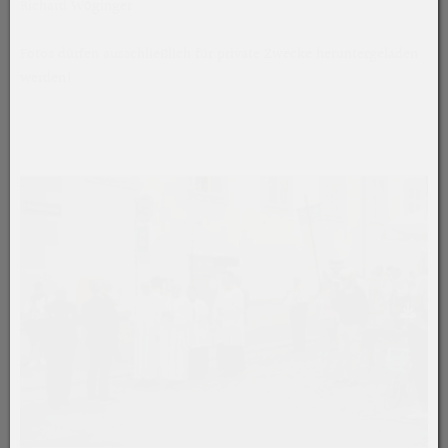
Richard Wöginger
Fotos dürfen ausschließlich für private Zwecke heruntergeladen
werden!