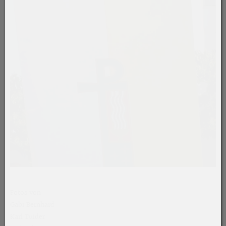
Fotos von:
Gabi Bernhard
Karl Tuider