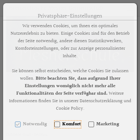
Österreichische Mesner Gemeinschaft
Toggle n
Privatsphäre-Einstellungen
Zum Inhalt springen [AK + 0]
Zum Hauptmenü springen [AK + 1]
Zum Footer-Menü unten (angedockt an Browserrand) springen 
Zum "Barrierefreiheits-Menü" springen [AK + 3]
Zu den Inhalten im Fußbereich springen [AK + 4]
Wir verwenden Cookies, um Ihnen ein optimales
Nutzererlebnis zu bieten. Einige Cookies sind für den Betrieb
der Seite notwendig, andere dienen Statistikzwecken,
Komforteinstellungen, oder zur Anzeige personalisierter
Inhalte.
Sie können selbst entscheiden, welche Cookies Sie zulassen
wollen.
Bitte beachten Sie, dass aufgrund Ihrer
Aktuelles Kursangebot
Einstellungen womöglich nicht mehr alle
Funktionalitäten der Seite verfügbar sind.
Weitere
Informationen finden Sie in unserer Datenschutzerklärung und
Cookie Policy.
Mesner Kurs 2026
Notwendig
Komfort
Marketing
Diözese Graz-Seckau