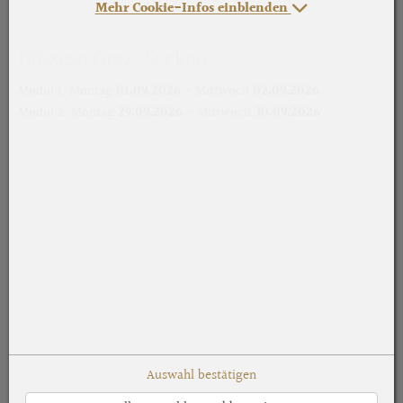
Mehr Cookie-Infos einblenden
Diözese Graz-Seckau
Modul 1: Montag
01.09.2026
- Mittwoch
02.09.2026
Modul 2: Montag
29.09.2026
- Mittwoch
30.09.2026
Auswahl bestätigen