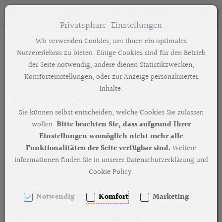
Österreichische Mesner Gemeinschaft
Toggle n
Privatsphäre-Einstellungen
Zum Inhalt springen [AK + 0]
Zum Hauptmenü springen [AK + 1]
Zum Footer-Menü unten (angedockt an Browserrand) springen 
Zum "Barrierefreiheits-Menü" springen [AK + 3]
Zu den Inhalten im Fußbereich springen [AK + 4]
Wir verwenden Cookies, um Ihnen ein optimales
Nutzererlebnis zu bieten. Einige Cookies sind für den Betrieb
ÖMG Wallfahrt
der Seite notwendig, andere dienen Statistikzwecken,
Mesner:innen
Komforteinstellungen, oder zur Anzeige personalisierter
Pilger der Hoffnung
Inhalte.
Dienstag, 26. August 2025
Agape im Arkadenhof des Erzbischöflichen Palais
Sie können selbst entscheiden, welche Cookies Sie zulassen
wollen.
Bitte beachten Sie, dass aufgrund Ihrer
Einstellungen womöglich nicht mehr alle
Funktionalitäten der Seite verfügbar sind.
Weitere
Agape im Arkadenhof des
Informationen finden Sie in unserer Datenschutzerklärung und
Erzbischöflichen Palais
Cookie Policy.
zum Abschluß unserer gemeinsamen Wallfahrt sind alle, von der
Erzdiözese Wien, zu einer Agape eingeladen. Viele Mesnerinnen
Notwendig
Komfort
Marketing
und Mesner nutzen die Gelegenheit mit Anderen in Gespräch zu
kommen und Erfahrungen auszutauschen.