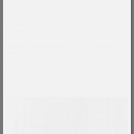
Fotos von:
Gabi Bernhard
Karl Tuider
Richard Wöginger
Fotos dürfen ausschließlich für private Zwecke heruntergeladen
werden!
Fotodateien noch in Arbeit!