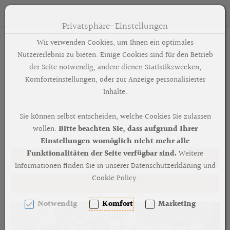
Österreichische Mesner Gemeinschaft
Toggle n
Privatsphäre-Einstellungen
Zum Inhalt springen [AK + 0]
Zum Hauptmenü springen [AK + 1]
Zum Footer-Menü unten (angedockt an Browserrand) springen 
Zum "Barrierefreiheits-Menü" springen [AK + 3]
Zu den Inhalten im Fußbereich springen [AK + 4]
Wir verwenden Cookies, um Ihnen ein optimales
Nutzererlebnis zu bieten. Einige Cookies sind für den Betrieb
Diözese Eisenstadt
der Seite notwendig, andere dienen Statistikzwecken,
Komforteinstellungen, oder zur Anzeige personalisierter
Inhalte.
Sie können selbst entscheiden, welche Cookies Sie zulassen
wollen.
Bitte beachten Sie, dass aufgrund Ihrer
Einstellungen womöglich nicht mehr alle
Funktionalitäten der Seite verfügbar sind.
Weitere
Aktuelles auf der Seite der Diözese Eisenstadt
Informationen finden Sie in unserer Datenschutzerklärung und
Cookie Policy.
Kontakte
Notwendig
Komfort
Marketing