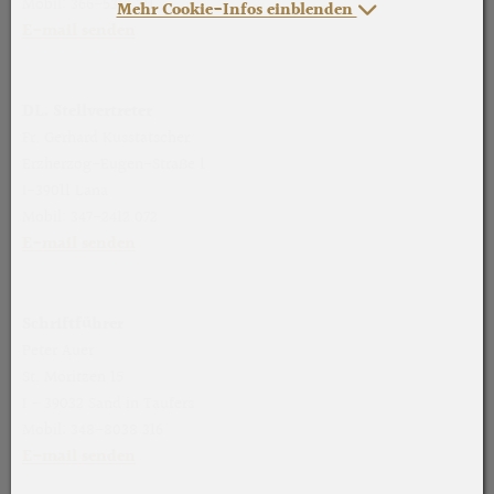
Mobil: 366-5313 311
Mehr Cookie-Infos einblenden
E-mail senden
DL. Stellvertreter
Fr. Gerhard Kusstatscher
Erzherzog-Eugen-Straße 1
I-39011 Lana
Mobil: 347-2412 072
E-mail senden
Schriftführer
Peter Auer
St. Moritzen 15
I - 39032 Sand in Taufers
Mobil: 348-8038 316
E-mail senden