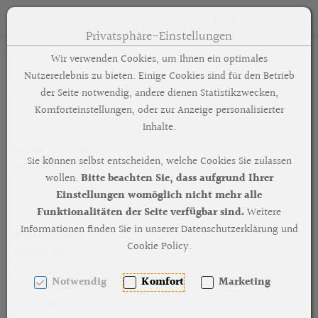
Österreichische Mesner Gemeinschaft
Toggle n
Privatsphäre-Einstellungen
Zum Inhalt springen [AK + 0]
Zum Hauptmenü springen [AK + 1]
Zum Footer-Menü unten (angedockt an Browserrand) springen 
Zum "Barrierefreiheits-Menü" springen [AK + 3]
Zu den Inhalten im Fußbereich springen [AK + 4]
Wir verwenden Cookies, um Ihnen ein optimales
Nutzererlebnis zu bieten. Einige Cookies sind für den Betrieb
Diözese Bozen-Brixen
der Seite notwendig, andere dienen Statistikzwecken,
Komforteinstellungen, oder zur Anzeige personalisierter
Inhalte.
Geistl. Assistent
Sie können selbst entscheiden, welche Cookies Sie zulassen
Hermann Senoner
wollen.
Bitte beachten Sie, dass aufgrund Ihrer
Einstellungen womöglich nicht mehr alle
Funktionalitäten der Seite verfügbar sind.
Weitere
Informationen finden Sie in unserer Datenschutzerklärung und
Diözesanleiter
Cookie Policy.
Richard Peer
Hartwiggasse 1
Notwendig
Komfort
Marketing
I-39042 Brixen
Tel.: (+39) 0472-834720