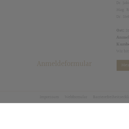
Dr. Ja
Mag. R
Dr. St
Ort:
S
Anme
Kursbe
Wir bi
Anmeldeformular
Mes
Impressum
Webformular
Barrierefreiheitserk