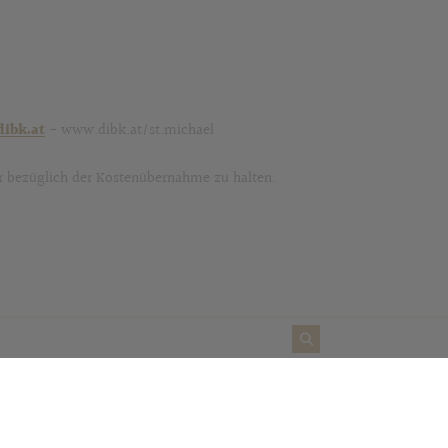
ibk.at
- www.dibk.at/st.michael
er bezüglich der Kostenübernahme zu halten.