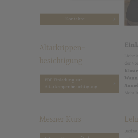
Kontakte
Einl
Altarkrippen-
Liebe 
besichtigung
der Vo
Klost
Wann
PDF Einladung zur
Anme
Altarkrippenbesichtigung
Mehr I
Mesner Kurs
Leh
Basisa