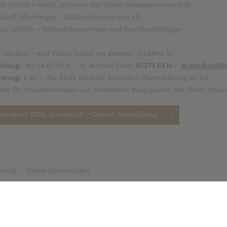
kob Patsch – Geistl. Assistent der Tiroler Mesnergemeinschaft
udolf Silberberger - Diözesankonservator i.R.
efan Schöch – Diözesankonservator und Kunstbeauftragter
t. Michael - 6143 Pfons/Matrei am Brenner, Schöfens 12
ldung:
bis 06.02.2026 - St. Michael (+43)
05273 6236
-
st.michael@d
itrag:
€ 60,- (für beide Module) zusätzlich Übernachtung im BH
tten die Teilnehmerinnen und Teilnehmer Rücksprache mit ihrem Pfarr
nerkurs 2024, Innsbruck - Online Anmeldung
lärung
Cookie Einstellungen