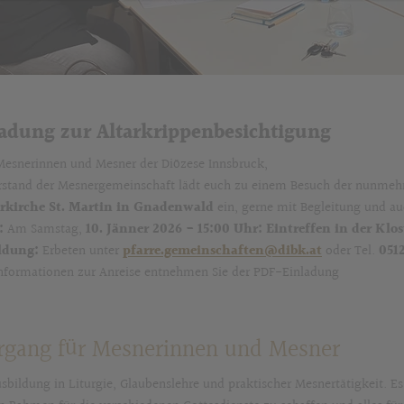
adung zur Altarkrippenbesichtigung
Mesnerinnen und Mesner der Diözese Innsbruck,
rstand der Mesnergemeinschaft lädt euch zu einem Besuch der nunmehr v
erkirche St. Martin in Gnadenwald
ein, gerne mit Begleitung und 
:
Am Samstag,
10. Jänner 2026 -
15:00 Uhr: Eintreffen in der Klos
ldung:
Erbeten unter
pfarre.gemeinschaften@dibk.at
oder Tel.
051
nformationen zur Anreise entnehmen Sie der PDF-Einladung
rgang für Mesnerinnen und Mesner
usbildung in Liturgie, Glaubenslehre und praktischer Mesnertätigkeit. E