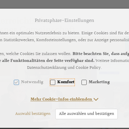
Privatsphäre-Einstellungen
en ein optimales Nutzererlebnis zu bieten. Einige Cookies sind für de
n Statistikzwecken, Komforteinstellungen, oder zur Anzeige personalisie
Home
Mesner Gemeinschaft
Berufsbild
Mesner Schule
en, welche Cookies Sie zulassen wollen.
Bitte beachten Sie, dass au
[AK + 2]
lle Funktionalitäten der Seite verfügbar sind.
Weitere Informatio
Datenschutzerklärung und Cookie Policy.
Notwendig
Komfort
Marketing
Mehr Cookie-Infos einblenden
Auswahl bestätigen
Alle auswählen und bestätigen