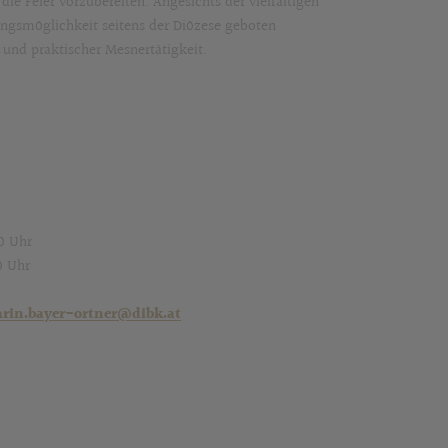
ie Feier vorzubereiten. Angesichts der vielfältigen
ungsmöglichkeit seitens der Diözese geboten
 und praktischer Mesnertätigkeit.
00 Uhr
0 Uhr
arin.bayer-ortner@dibk.at