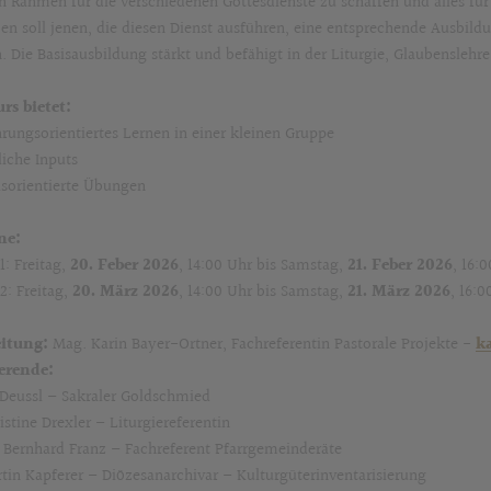
n Rahmen für die verschiedenen Gottesdienste zu schaffen und alles für d
en soll jenen, die diesen Dienst ausführen, eine entsprechende Ausbild
. Die Basisausbildung stärkt und befähigt in der Liturgie, Glaubenslehre
rs bietet:
hrungsorientiertes Lernen in einer kleinen Gruppe
liche Inputs
isorientierte Übungen
ne:
1: Freitag,
20. Feber 2026
, 14:00 Uhr bis Samstag,
21. Feber 2026
, 16:
2: Freitag,
20. März 2026
, 14:00 Uhr bis Samstag,
21. März 2026
, 16:0
eitung:
Mag. Karin Bayer-Ortner, Fachreferentin Pastorale Projekte -
k
erende:
Deussl – Sakraler Goldschmied
istine Drexler – Liturgiereferentin
Bernhard Franz – Fachreferent Pfarrgemeinderäte
rtin Kapferer – Diözesanarchivar – Kulturgüterinventarisierung