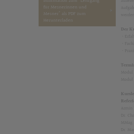
Information zum "Lehrgang
äußere
für Mesnerinnen und
Aufgab
Mesner" als PDF zum
werden
Herunterladen
Der Ku
• Erfa
• Fach
• Prax
Termi
Modul 
Modul 
Kursl
Referi
Armin 
Dr. Chr
MMag. 
Dr. Ma