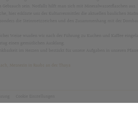
in Gebrauch sein. Notfalls hilft man sich mit Mineralwasserflaschen aus.
che, hier erklärte uns der Kulturvermittler die aktuellen baulichen Maß
sonders die Steinmetzzeichen und den Zusammenhang mit der Dombauh
licher Weise wurden wir nach der Führung zu Kuchen und Kaffee eingelad
rtag einen gemütlichen Ausklang.
nkbarkeit im Herzen und bestärkt für unsere Aufgaben in unseren Pfarr
Zach, Mesnerin in Raabs an der Thaya
lärung
Cookie Einstellungen