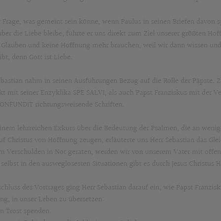
r Frage, was gemeint sein könne, wenn Paulus in seinen Briefen davon 
aber die Liebe bleibe, führte er uns direkt zum Ziel unserer größten Hof
 Glauben und keine Hoffnung mehr brauchen, weil wir dann wissen und 
bt, denn Gott ist Liebe.
ebastian nahm in seinen Ausführungen Bezug auf die Rolle der Päpste
kt mit seiner Enzyklika SPE SALVI, als auch Papst Franziskus mit der V
NFUNDIT richtungsweisende Schriften.
inem lehrreichen Exkurs über die Bedeutung der Psalmen, die an wenig
auf Christus von Hoffnung zeugen, erläuterte uns Herr Sebastian das Gl
m Verschulden in Not geraten, werden wir von unserem Vater mit offe
 selbst in den ausweglosesten Situationen gibt es durch Jesus Christus
schluss des Vortrages ging Herr Sebastian darauf ein, wie Papst Franzisk
ng, in unser Leben zu übersetzen:
n Trost spenden.