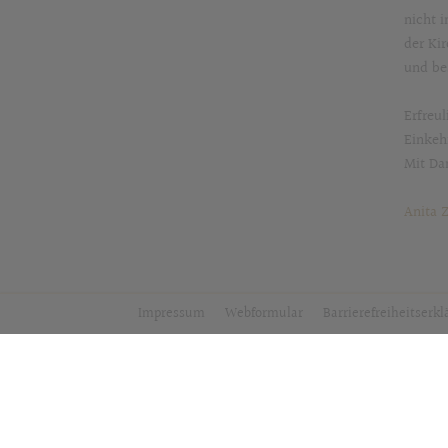
nicht 
der Kir
und be
Erfreu
Einkeh
Mit Da
Anita 
Impressum
Webformular
Barrierefreiheitserk