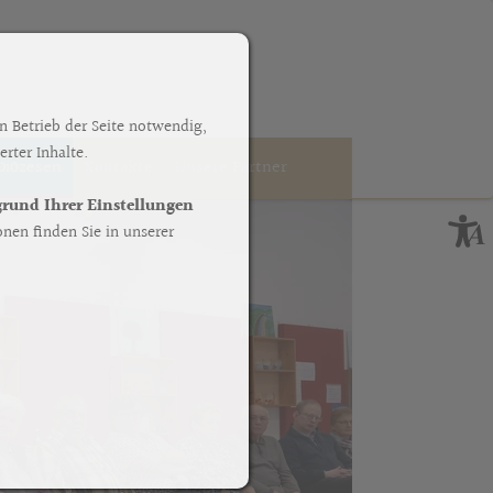
n Betrieb der Seite notwendig,
rter Inhalte.
Diözesen
Kontakte
Unsere Partner
fgrund Ihrer Einstellungen
nen finden Sie in unserer