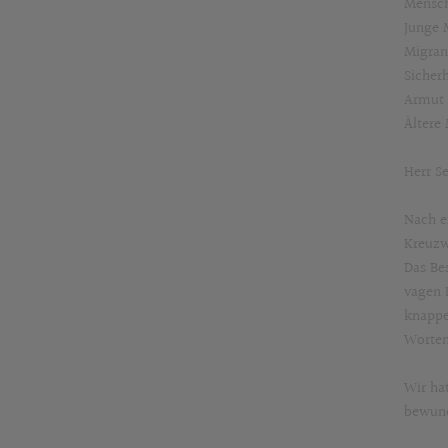
Mensch
Junge 
Migran
Sicherh
Armut 
Ältere 
Herr Se
Nach e
Kreuzw
Das Be
vagen L
knappe
Worten
Wir ha
bewun