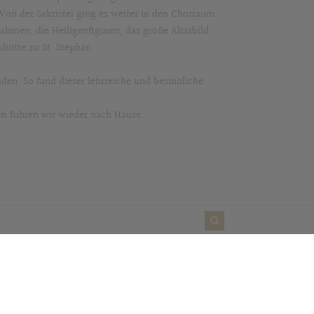
 Von der Sakristei ging es weiter in den Chorraum
nahmen, die Heiligenfiguren, das große Altarbild
ütte zu St. Stephan.
en. So fand dieser lehrreiche und besinnliche
en fuhren wir wieder nach Hause.