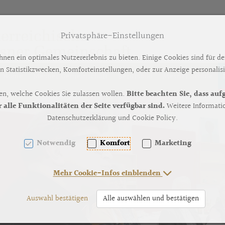
Privatsphäre-Einstellungen
en ein optimales Nutzererlebnis zu bieten. Einige Cookies sind für de
n Statistikzwecken, Komforteinstellungen, oder zur Anzeige personalisie
Home
Mesner Gemeinschaft
Berufsbild
Mesner Schule
en, welche Cookies Sie zulassen wollen.
Bitte beachten Sie, dass au
[AK + 2]
lle Funktionalitäten der Seite verfügbar sind.
Weitere Informatio
Datenschutzerklärung und Cookie Policy.
Notwendig
Komfort
Marketing
Mehr Cookie-Infos einblenden
Auswahl bestätigen
Alle auswählen und bestätigen