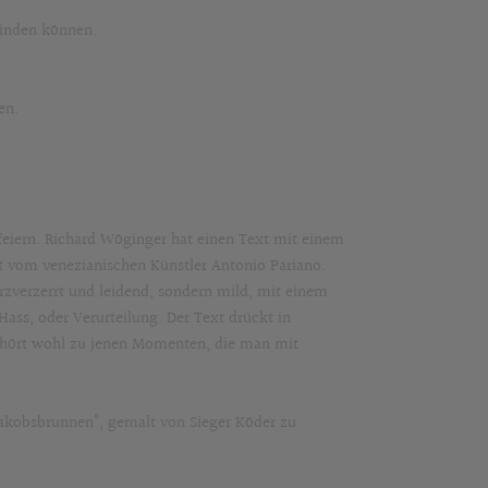
winden können.
en.
feiern. Richard Wöginger hat einen Text mit einem
alt vom venezianischen Künstler Antonio Pariano.
rzverzerrt und leidend, sondern mild, mit einem
Hass, oder Verurteilung. Der Text drückt in
 gehört wohl zu jenen Momenten, die man mit
 Jakobsbrunnen“, gemalt von Sieger Köder zu