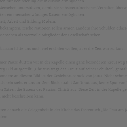
en mit Behinderung die Inklusion ermöglichen.
Menschen unterstützen, damit sie selbstzerstörerisches Verhalten über
ten ein menschenwürdiges Dasein ermöglichen.
eit, Arbeit und Bildung fördern.
bekämpfen, reiche Nationen sollen armen Ländern ihre Schulden erlass
Menschen als wertvolle Mitglieder der Gesellschaft sehen.
bastian hätte uns noch viel erzählen wollen, aber die Zeit war zu kurz.
iner Pause durften wir in der Kapelle einen ganz besonderen Kreuzweg 
eg Bild ausgeteilt. „Christus trägt das Kreuz auf seiner Schulter“, gem
sondere an diesem Bild ist der Gesichtsausdruck von Jesus. Nicht schme
ächeln sieht er uns an. Sein Blick strahlt Sanftmut aus, keine Spur von 
n Sätzen die Essenz der Passion Christi aus. Diese Zeit in der Kapelle
 nicht beschreiben kann.
tten danach die Gelegenheit in der Kirche das Fastentuch „Die Frau am
dern.