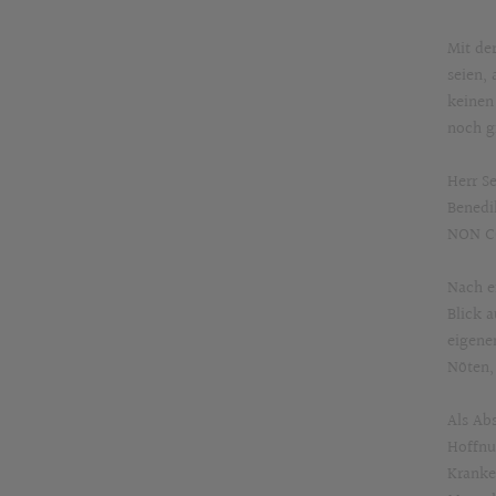
Mit de
seien, 
keinen
noch gi
Herr S
Benedi
NON CO
Nach e
Blick 
eigene
Nöten,
Als Ab
Hoffnu
Kranke