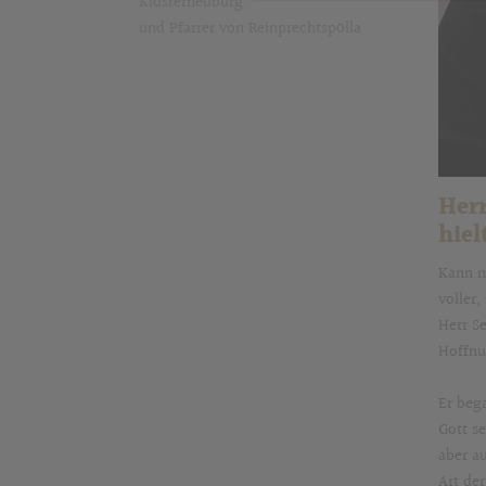
Klosterneuburg
und Pfarrer von Reinprechtspölla
Herr
hie
Kann m
voller
Herr S
Hoffnu
Er beg
Gott s
aber a
Art de