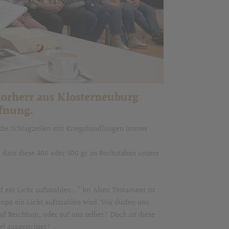
horherr aus Klosterneuburg
fnung.
 die Schlagzeilen mit Kriegshandlungen immer
, dass diese 400 oder 500 gr an Buchstaben unsere
 ein Licht aufstrahlen….“ Im Alten Testament ist
opa ein Licht aufstrahlen wird. Wir dürfen uns
uf Reichtum, oder auf uns selber? Doch ist diese
el ausgerichtet?