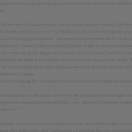
ttagessen war ausgesprochen gut und wir nutzten die Zeit zum fachlic
en.
 fuhren wir zur Piaristenkirche, wo wir schon wartete wurden. Die Fü
nahmen verschlossen war. Wir erfuhren nicht nur die wichtigsten gesc
n auch eine lustige Anekdote. Als unser Kulturvermittler noch Schüler
rmer in der Türmer Stube sein Dasein fristete, ließen es sich seine Sc
, also wenn der große Zeiger der Turmuhr auf 6 Uhr stand, auf den Knop
oberhalb der Ziffer 6 das Fenster der Türmer Stube war und um „Halb“ d
 der Türmer nicht nach unten schauen, wer denn da etwas von ihm wolle.
herunter zu laufen.
nke den Fortgang der Geschichte brauche ich hier nicht näher auszuführ
eeindruckend war die Krypta, in der wir bei Kerzenschein Unmengen a
tigen und vorausschauenden Kollegin, war: „Das wird schwierig werden 
anderhat?!“
 Sakristei waren wir dann in unserem Element, obwohl für einige von u
rung eher ungewohnt sind. Fließwasser ist allerding hier ein unerreicht