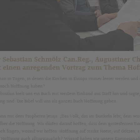
 Sebastian Schmölz Can.Reg., Augustiner C
lt einen anregenden Vortrag zum Thema Hof
an in Tagen, in denen die Kirchen in Europa immer leerer werden und
, noch Hoffnung haben?
ebastian hielt uns ein Buch mit weißem Einband aus Stoff hin und sagte
ng sind. Die Bibel will uns als ganzes Buch Hoffnung geben.
ann mit dem Propheten Jesaja. „Das Volk, das im Dunkeln lebt, dem wird
elber die Hoffnung. Wir dürfen darauf hoffen, dass dem gottesfernen Eur
uch fragen, worauf wir hoffen. Hoffnung auf starke Heere, auf Götzen, a
r Hoffnung auch alltagstauglich? Worauf haben wir unsere Kompassnad