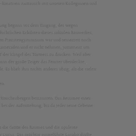
h-kreativen Austausch mit unseren Kolleginnen und
hrung begann vor dem Eingang, der wegen
hichtlichen Eckdaten dieses sakralen Bauwerkes,
 im Piaristengymnasium war und seinerzeit noch
hulkameraden und er nicht nehmen, justament um
f der Klingel des Türmers zu drücken. Weil aber
ann der große Zeiger das Fenster überdeckte,
 Es blieb ihm nichts anderes übrig, als die vielen
en.
n Knochenbergen bestaunten. Das Resümee einer
bei der Auferstehung, bis da jeder seine Gebeine
ns die Größe des Raumes und die opulente
er Luxus. Das prächtig ausgeführte Lavabo dürfte