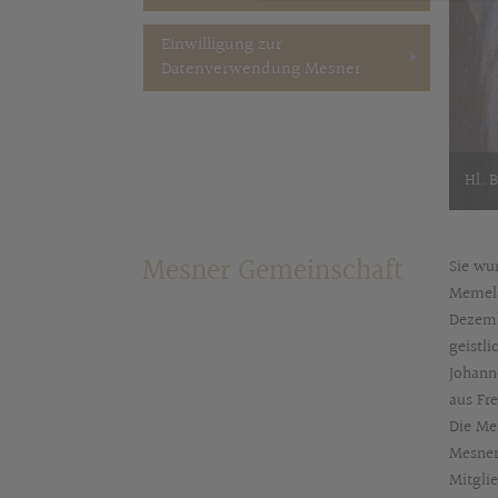
Einwilligung zur
Datenverwendung Mesner
Hl. 
Mesner Gemeinschaft
Sie wu
Memela
Dezembe
geistl
Johann
aus Fr
Die Mes
Mesner 
Mitgli