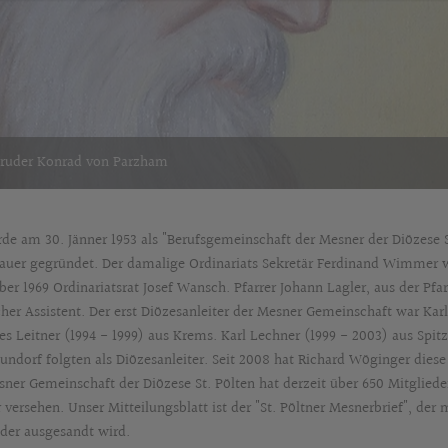
Bruder Konrad von Parzham
rde am 30. Jänner 1953 als "Berufsgemeinschaft der Mesner der Diözese 
uer gegründet. Der damalige Ordinariats Sekretär Ferdinand Wimmer wu
r 1969 Ordinariatsrat Josef Wansch. Pfarrer Johann Lagler, aus der Pfar
icher Assistent. Der erst Diözesanleiter der Mesner Gemeinschaft war Ka
es Leitner (1994 - 1999) aus Krems. Karl Lechner (1999 - 2003) aus Sp
eundorf folgten als Diözesanleiter. Seit 2008 hat Richard Wöginger diese
ner Gemeinschaft der Diözese St. Pölten hat derzeit über 650 Mitglieder
versehen. Unser Mitteilungsblatt ist der "St. Pöltner Mesnerbrief", der 
eder ausgesandt wird.