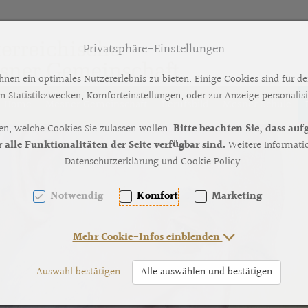
Privatsphäre-Einstellungen
en ein optimales Nutzererlebnis zu bieten. Einige Cookies sind für de
n Statistikzwecken, Komforteinstellungen, oder zur Anzeige personalisie
Home
Mesner Gemeinschaft
Berufsbild
Mesner Schule
en, welche Cookies Sie zulassen wollen.
Bitte beachten Sie, dass au
[AK + 2]
lle Funktionalitäten der Seite verfügbar sind.
Weitere Informatio
Datenschutzerklärung und Cookie Policy.
Notwendig
Komfort
Marketing
Mehr Cookie-Infos einblenden
Auswahl bestätigen
Alle auswählen und bestätigen