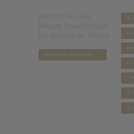
Berichte aus der
28.
Mesner Gemeinschaft
25.
der Diözese St. Pölten
Apr
Berichte aus den Pfarren
25. 
7. 
25.
25.