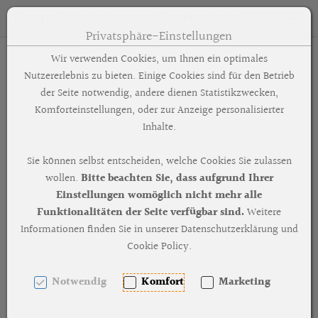
Österreichische Mesner Gemeinschaft
Toggle n
Privatsphäre-Einstellungen
Zum Inhalt springen [AK + 0]
Zum Hauptmenü springen [AK + 1]
Zum Footer-Menü unten (angedockt an Browserrand) springen 
Zum "Barrierefreiheits-Menü" springen [AK + 3]
Zu den Inhalten im Fußbereich springen [AK + 4]
Wir verwenden Cookies, um Ihnen ein optimales
Nutzererlebnis zu bieten. Einige Cookies sind für den Betrieb
der Seite notwendig, andere dienen Statistikzwecken,
Komforteinstellungen, oder zur Anzeige personalisierter
Inhalte.
Sie können selbst entscheiden, welche Cookies Sie zulassen
wollen.
Bitte beachten Sie, dass aufgrund Ihrer
Einstellungen womöglich nicht mehr alle
Funktionalitäten der Seite verfügbar sind.
Weitere
Informationen finden Sie in unserer Datenschutzerklärung und
Cookie Policy.
Notwendig
Komfort
Marketing